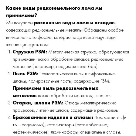
Какие виды редкоземельного лома мы
принимаем?
Мы покупаем
различные виды лома и отходов
,
содержащих редкоземельные металлы. Обращаем особое
внимание на те формы, которые чаще всего ищут люди,
желающие сдать лом:
Стружка РЗМ:
Металлическая стружка, образующаяся
при механической обработке сплавов редкоземельных
металлов (например, неодим-железо-бор).
Пыль РЗМ:
Технологическая пыль, шлифовальные
шламы, полировальные пасты, содержащие РЗМ.
Принимаем пыль редкоземельных
металлов
после обработки магнитов, сплавов.
Огарки, шлаки РЗМ:
Отходы металлургических
процессов, литейные шлаки, содержащие редкоземы.
Бракованные изделия и сплавы:
Лом магнитов (в
т.ч. неодимовых), катализаторы (автомобильные,
нефтехимические), люминофоры, специальные сплавы,