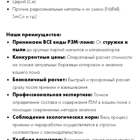
Церий (Ce)
Прочие редкоземельные металлы и их смеси (NdFeB,
SmCo и т.д.)
Наши преимущества:
Принимаем ВСЕ виды РЗМ-лома:
От
стружки и
пыли
до крупных партий магнитов и катализаторов.
Конкурентные цены:
Оперативный расчет стоимости
на основе актуальных биржевых котировок и анализа
вашего лома.
Безналичный расчет:
Быстрый и прозрачный расчет
сразу после приемки и взвешивания.
Профессиональная экспертиза:
Точное
определение состава и содержания РЗМ в вашем ломе с
помощью современных методов анализа.
Соблюдение экологических норм:
Весь процесс
приемки и переработки осуществляется в строгом
соответствии с законодательством.
Удобная логистика:
Возможность самовывоза крупных